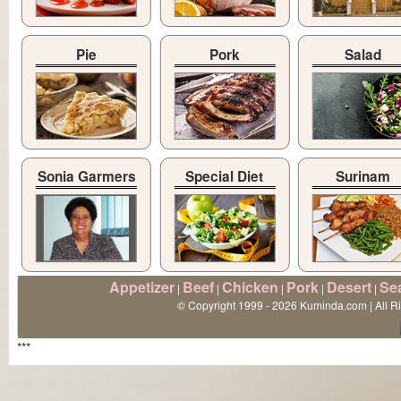
Pie
Pork
Salad
Sonia Garmers
Special Diet
Surinam
Appetizer
Beef
Chicken
Pork
Desert
Se
|
|
|
|
|
© Copyright 1999 - 2026 Kuminda.com | All R
***