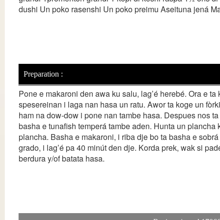
dushi Un poko rasenshi Un poko preimu Aseituna jená Magg
Preparation :
Pone e makaroni den awa ku salu, lag’é herebé. Ora e ta k
spesereinan i laga nan hasa un ratu. Awor ta koge un fòrki
ham na dow-dow i pone nan tambe hasa. Despues nos ta ba
basha e tunafish temperá tambe aden. Hunta un plancha 
plancha. Basha e makaroni, i riba dje bo ta basha e sobr
grado, i lag’é pa 40 minút den dje. Korda prek, wak si pa
berdura y/of batata hasa.