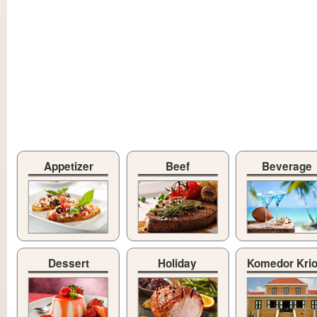
Appetizer
Beef
Beverage
Dessert
Holiday
Komedor Kri