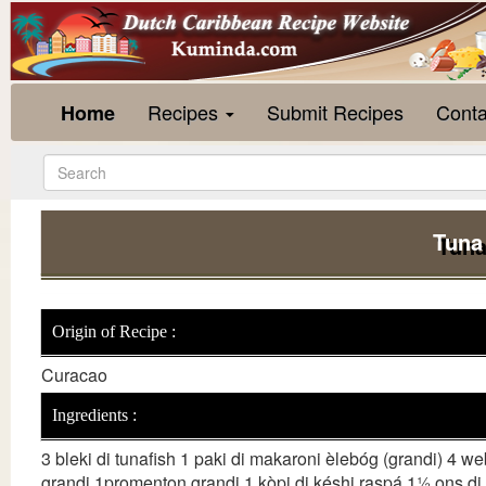
Recipes
Submit Recipes
Conta
Home
Tuna
Origin of Recipe :
Curacao
Ingredients :
3 bleki di tunafish 1 paki di makaroni èlebóg (grandi) 4 web
grandi 1promenton grandi 1 kòpi di késhi raspá 1½ ons di h