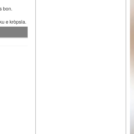
s bon.
ku e kròpsla.