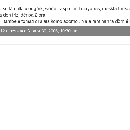
òrtá chikitu ougùrk, wòrtel raspa fini i mayonès, meskla tur ko
den frizjidèr pa 2 ora.
o i tambe e tomati di slais komo adorno . Na e rant nan ta dòrn’é 
12 times since August 30, 2006, 10:30 am