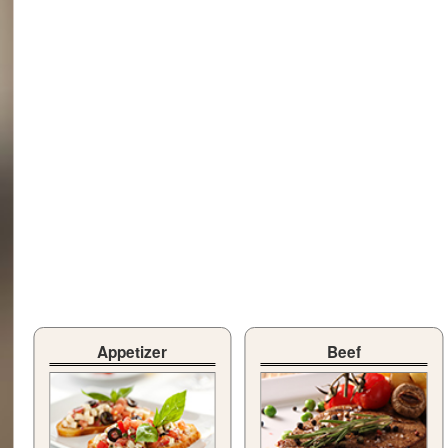
Appetizer
Beef