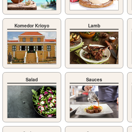
Komedor Krioyo
Lamb
Salad
Sauces