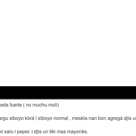
keda fuerte ( no muchu moli)
gu siboyo kòrá i siboyo normal , meskla nan bon agregá djis un 
i salu i peper, i djis un tiki mas mayonès.