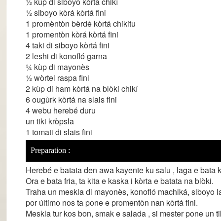
½ kùp di siboyo kòrta chikí
½ siboyo kòrá kòrtá fini
1 promèntòn bèrdè kòrtá chikitu
1 promentòn kòrá kòrtá fini
4 taki di siboyo kòrtá fini
2 leshi di konofló garna
¾ kùp di mayonès
½ wòrtel raspa fini
2 kùp di ham kòrtá na blòki chikí
6 ougùrk kòrtá na slais fini
4 webu herebé duru
un tiki kròpsla
1 tomati di slais fini
Preparation :
Herebé e batata den awa kayente ku salu , laga e bata 
Ora e bata fria, ta kita e kaska i kòrta e batata na blòki.
Traha un meskla di mayonès, konofló machiká, siboyo lar
por último nos ta pone e promentòn nan kòrtá fini.
Meskla tur kos bon, smak e salada , si mester pone un tik