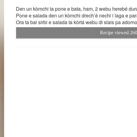
Den un kòmchi ta pone e bata, ham, 2 webu herebé duru k
Pone e salada den un kòmchi drech’é nechi i laga e para 
Ora ta bai sirbi e salada ta kòrtá webu di slais pa adorn
Recipe viewed 260