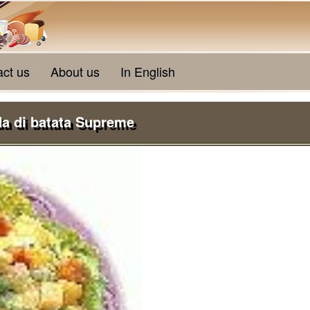
act us
About us
In English
da di batata Supreme