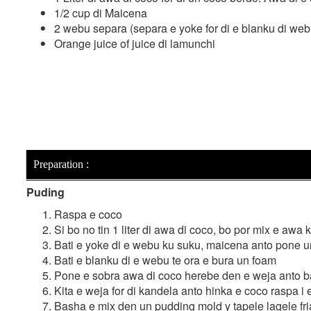
1/2 cup di Maicena
2 webu separa (separa e yoke for di e blanku di web
Orange juice of juice di lamunchi
Preparation :
Puding
Raspa e coco
Si bo no tin 1 liter di awa di coco, bo por mix e awa
Bati e yoke di e webu ku suku, maicena anto pone un 
Bati e blanku di e webu te ora e bura un foam
Pone e sobra awa di coco herebe den e weja anto 
Kita e weja for di kandela anto hinka e coco raspa i
Basha e mix den un pudding mold y tapele lagele fri