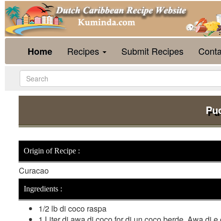
Recipes
Submit Recipes
Conta
Home
Pud
Origin of Recipe :
Curacao
Ingredients :
1/2 lb di coco raspa
1 Liter di awa di coco for di un coco berde. Awa di