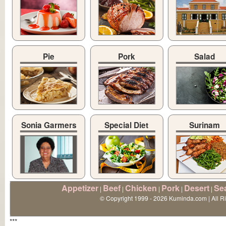
Pie
Pork
Salad
Sonia Garmers
Special Diet
Surinam
Appetizer
Beef
Chicken
Pork
Desert
Se
|
|
|
|
|
© Copyright 1999 - 2026 Kuminda.com | All R
***