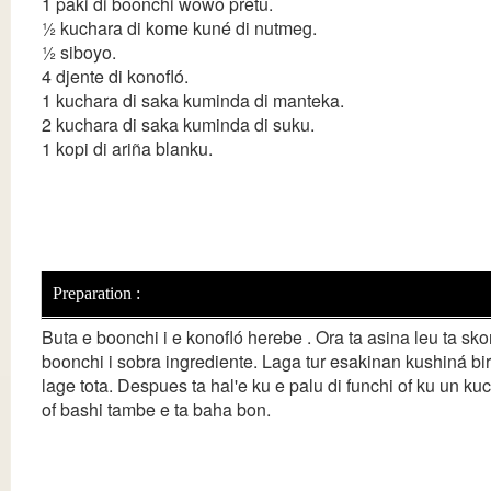
1 paki di boonchi wowo pretu.
½ kuchara di kome kuné di nutmeg.
½ siboyo.
4 djente di konofló.
1 kuchara di saka kuminda di manteka.
2 kuchara di saka kuminda di suku.
1 kopi di ariña blanku.
Preparation :
Buta e boonchi i e konofló herebe . Ora ta asina leu ta s
boonchi i sobra ingrediente. Laga tur esakinan kushiná bira
lage tota. Despues ta hal'e ku e palu di funchi of ku un kuch
of bashi tambe e ta baha bon.