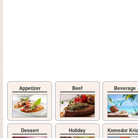
Appetizer
Beef
Beverage
Dessert
Holiday
Komedor Kri